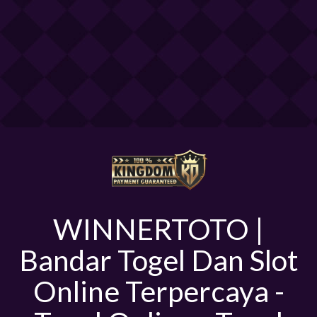
WINNERTOTO |
Bandar Togel Dan Slot
Online Terpercaya -