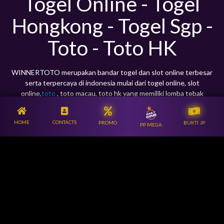
Togel Online - Togel
Hongkong - Togel Sgp -
Toto - Toto HK
WINNERTOTO merupakan bandar togel dan slot online terbesar
serta terpercaya di indonesia mulai dari togel online, slot
online,
toto
, toto macau, toto hk yang memiliki lomba tebak
angka setiap harinya dengan total hadiah ratusan juta rupiah.
Maka anda tidak perlu ragu lagi untuk bergabung dan bermain
HOME
CONTACTS
PROMO
BUKTI JP
bersama kami situs judi online terpercaya yang akan membayar
PP MEGA
berapapun kemenangan anda. Hanya dengan 1 User ID anda
sudah dapat memainkan semua permainan mulai dari togel, Live
casino sampai Slot online yang pastinya seru dan menyenangkan.
Jika kalian ingin mengartikan tafsir mimpi kalian dapat klik pada
tulisan menu bar
BUKU MIMPI
Bandar Togel Online
Terbesar dan Terpercaya