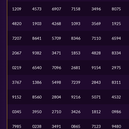
1209
4573
6907
7158
3496
8075
4820
1903
4268
1093
3569
1925
7207
8641
5709
8346
7110
6594
2067
9382
3471
1853
4828
8334
0219
6540
7096
2681
9154
2975
3767
1386
5498
7239
2843
8311
9152
8560
2804
9216
5071
4532
0345
3950
2710
3426
1812
0986
7985
0238
3491
0865
7123
9480