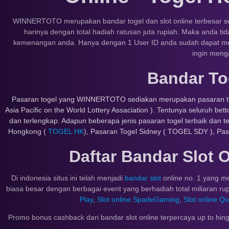
WINNERTOTO merupakan bandar togel dan slot online terbesar serta 
harinya dengan total hadiah ratusan juta rupiah. Maka anda t
kemenangan anda. Hanya dengan 1 User ID anda sudah dapat mema
ingin menga
Bandar To
Pasaran togel yang WINNERTOTO sediakan merupakan pasaran togel r
Asia Pacific on the World Lottery Assaciation ). Tentunya seluru
dan terlengkap. Adapun beberapa jenis pasaran togel terbaik dan 
Hongkong (
TOGEL HK
), Pasaran Togel Sidney ( TOGEL SDY ), Pas
Daftar Bandar Slot
Di indonesia situs ini telah menjadi
bandar slot
online no. 1 yang m
biasa besar dengan berbagai event yang berhadiah total miliaran rupi
Play
,
Slot online SpadeGaming
,
Slot online 
Promo bonus cashback dari bandar slot online terpercaya up to hing