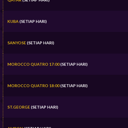
KUBA
(SETIAP HARI)
SANYOSE
(SETIAP HARI)
MOROCCO QUATRO 17:00
(SETIAP HARI)
MOROCCO QUATRO 18:00
(SETIAP HARI)
ST.GEORGE
(SETIAP HARI)