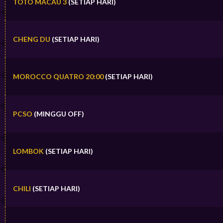
TOTO MACAU 3
(SETIAP HARI)
CHENG DU
(SETIAP HARI)
MOROCCO QUATRO 20:00
(SETIAP HARI)
PCSO
(MINGGU OFF)
LOMBOK
(SETIAP HARI)
CHILI
(SETIAP HARI)