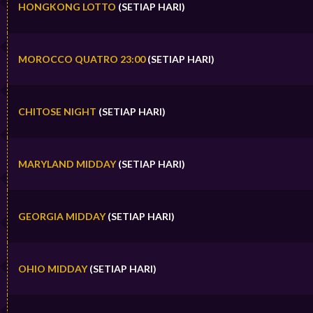
HONGKONG LOTTO
(SETIAP HARI)
MOROCCO QUATRO 23:00
(SETIAP HARI)
CHITOSE NIGHT
(SETIAP HARI)
MARYLAND MIDDAY
(SETIAP HARI)
GEORGIA MIDDAY
(SETIAP HARI)
OHIO MIDDAY
(SETIAP HARI)