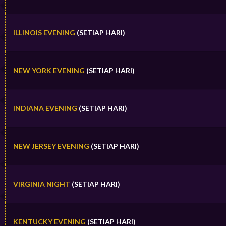
ILLINOIS EVENING
(SETIAP HARI)
NEW YORK EVENING
(SETIAP HARI)
INDIANA EVENING
(SETIAP HARI)
NEW JERSEY EVENING
(SETIAP HARI)
VIRGINIA NIGHT
(SETIAP HARI)
KENTUCKY EVENING
(SETIAP HARI)