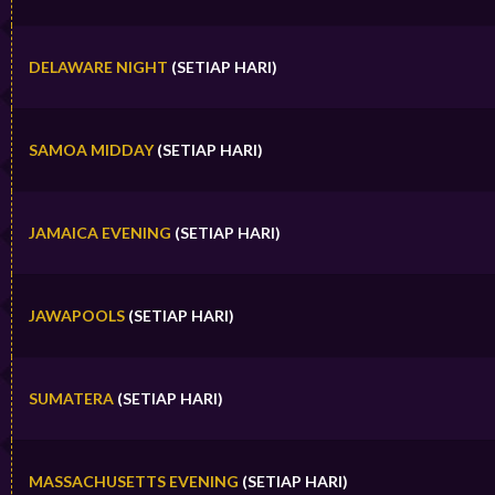
DELAWARE NIGHT
(SETIAP HARI)
SAMOA MIDDAY
(SETIAP HARI)
JAMAICA EVENING
(SETIAP HARI)
JAWAPOOLS
(SETIAP HARI)
SUMATERA
(SETIAP HARI)
MASSACHUSETTS EVENING
(SETIAP HARI)