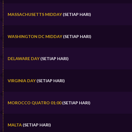
MASSACHUSETTS MIDDAY
(SETIAP HARI)
WASHINGTON DC MIDDAY
(SETIAP HARI)
DELAWARE DAY
(SETIAP HARI)
VIRGINIA DAY
(SETIAP HARI)
MOROCCO QUATRO 01:00
(SETIAP HARI)
MALTA
(SETIAP HARI)