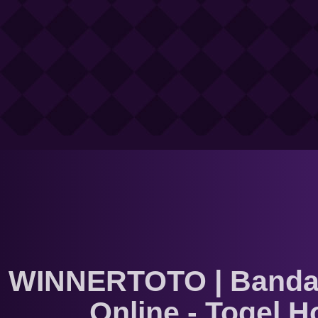
WINNERTOTO | Bandar 
Online - Togel H