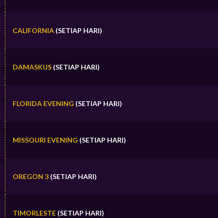
CALIFORNIA
(SETIAP HARI)
DAMASKUS
(SETIAP HARI)
FLORIDA EVENING
(SETIAP HARI)
MISSOURI EVENING
(SETIAP HARI)
OREGON 3
(SETIAP HARI)
TIMORLESTE
(SETIAP HARI)