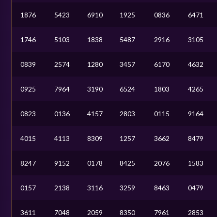
1876
5423
6910
1925
0836
6471
1746
5103
1838
5487
2916
3105
0839
2574
1280
3457
6170
4632
0925
7964
3190
6524
1803
4265
0823
0136
4157
2803
0115
9164
4015
4113
8309
1257
3662
8479
8247
9152
0178
8425
2076
1583
0157
2138
3116
3259
8463
0479
3611
7048
2059
8350
7961
2853