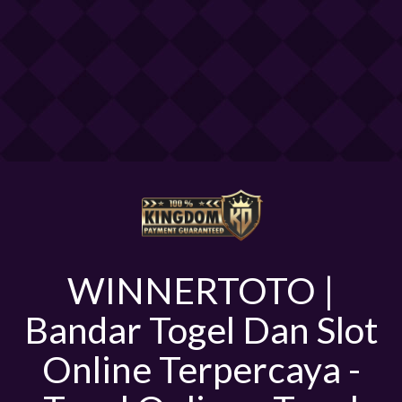
WINNERTOTO |
Bandar Togel Dan Slot
Online Terpercaya -