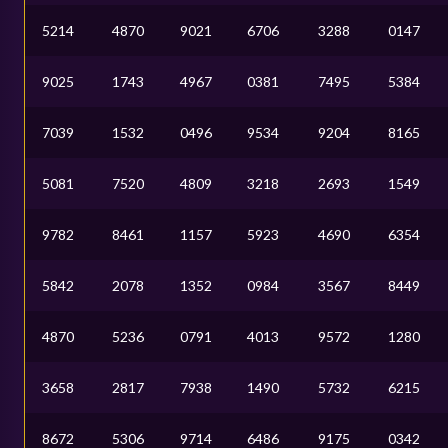
5214
4870
9021
6706
3288
0147
9025
1743
4967
0381
7495
5384
7039
1532
0496
9534
9204
8165
5081
7520
4809
3218
2693
1549
9782
8461
1157
5923
4690
6354
5842
2078
1352
0984
3567
8449
4870
5236
0791
4013
9572
1280
3658
2817
7938
1490
5732
6215
8672
5306
9714
6486
9175
0342