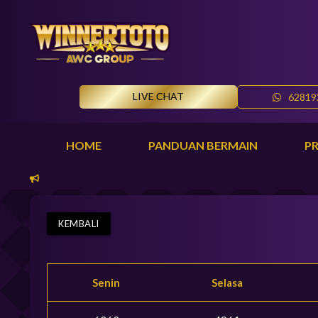
LIVE CHAT
62819
HOME
PANDUAN BERMAIN
P
KEMBALI
Senin
Selasa