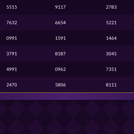
5515
9117
2783
7632
6654
5221
0991
1591
1464
3791
8187
3045
4991
0962
7351
2470
5806
8111