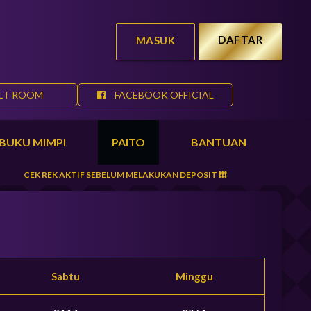
DAFTAR
MASUK
LT ROOM
FACEBOOK OFFICIAL
BUKU MIMPI
PAITO
BANTUAN
 REK AKTIF SEBELUM MELAKUKAN DEPOSIT ❗️❗️❗️
Sabtu
Minggu