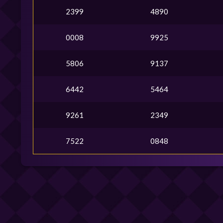
2399
4890
0008
9925
5806
9137
6442
5464
9261
2349
7522
0848