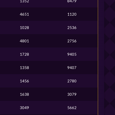
1352
8479
4651
1120
1028
2536
4801
2756
1728
9405
1358
9407
1456
2780
1638
3079
3049
5662