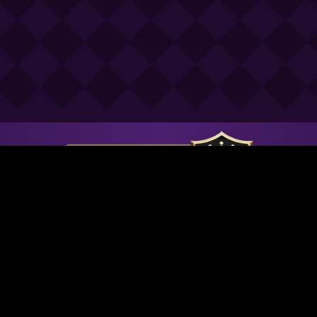
ar Togel Dan Slot O
el Hongkong - Togel S