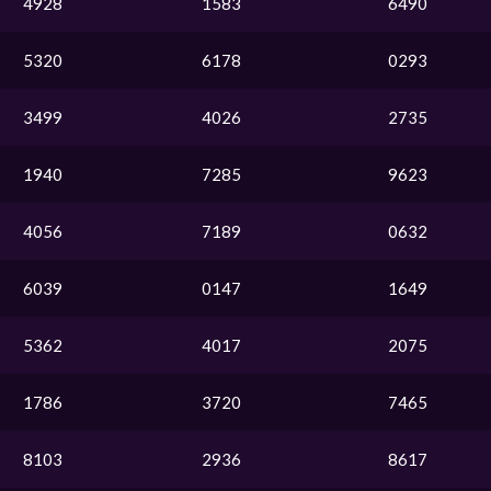
4928
1583
6490
5320
6178
0293
3499
4026
2735
1940
7285
9623
4056
7189
0632
6039
0147
1649
5362
4017
2075
1786
3720
7465
8103
2936
8617