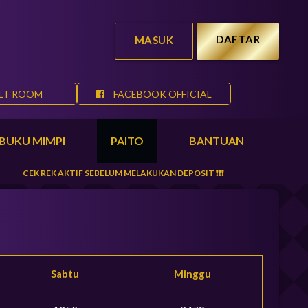
DAFTAR
MASUK
LT ROOM
FACEBOOK OFFICIAL
BUKU MIMPI
PAITO
BANTUAN
K REK AKTIF SEBELUM MELAKUKAN DEPOSIT ❗️❗️❗️
Sabtu
Minggu