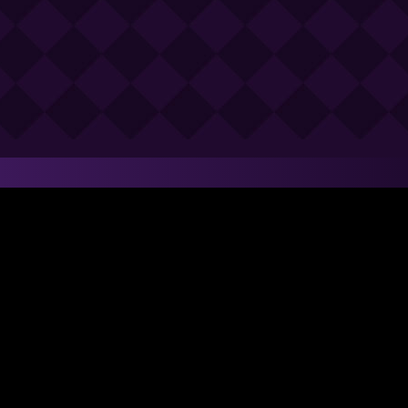
nline Terpercaya -
gp - Toto - Toto HK