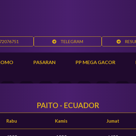
72076751
TELEGRAM
RESU
ROMO
PASARAN
PP MEGA GACOR
CE
PAITO - ECUADOR
Rabu
Kamis
Jumat