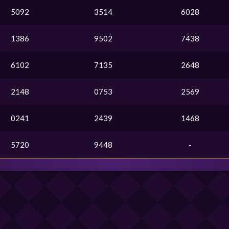
5092
3514
6028
1386
9502
7438
6102
7135
2648
2148
0753
2569
0241
2439
1468
5720
9448
-