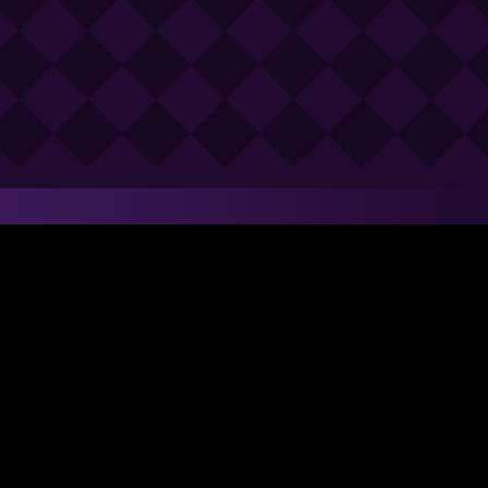
nline Terpercaya -
gp - Toto - Toto HK