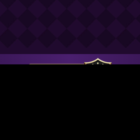
ar Togel Dan Slot O
el Hongkong - Togel S