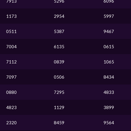
7913
5296
6096
1173
2954
5997
0511
5387
9467
7004
6135
0615
7112
0839
1065
7097
0506
8434
0880
7295
4833
4823
1129
3899
2320
8459
9564