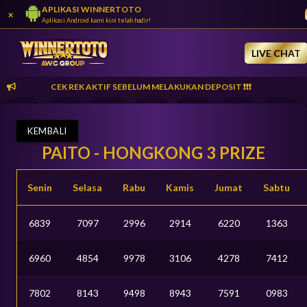
APLIKASI WINNERTOTO
×
Aplikasi Android kami kini telah hadir!
LIVE CHAT
CEK REK AKTIF SEBELUM MELAKUKAN DEPOSIT ❗️❗️❗️
KEMBALI
PAITO - HONGKONG 3 PRIZE
Senin
Selasa
Rabu
Kamis
Jumat
Sabtu
6839
7097
2996
2914
6220
1363
6960
4854
9978
3106
4278
7412
7802
8143
9498
8943
7591
0983