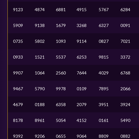
9123
4874
6881
4915
5767
6284
5909
9138
1679
3268
6327
0091
0735
5802
1093
9114
0827
7021
0933
1521
5537
6253
9815
3372
9907
1064
2560
7644
4029
6768
9467
5790
9978
0109
7895
2066
4679
0188
6358
2079
3951
3924
8178
8961
5054
4152
0161
5490
9392
9206
0655
9064
8809
0882