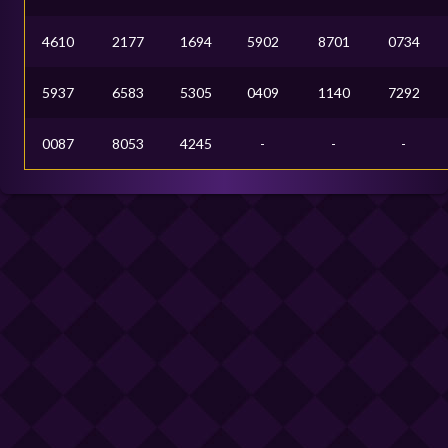
4610
2177
1694
5902
8701
0734
5937
6583
5305
0409
1140
7292
0087
8053
4245
-
-
-