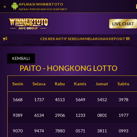
APLIKASI WINNERTOTO
×
Aplikasi Android kami kini telah hadir!
LIVE CHAT
CEK REK AKTIF SEBELUM MELAKUKAN DEPOSIT ❗️❗️❗️
KEMBALI
PAITO - HONGKONG LOTTO
Senin
Selasa
Rabu
Kamis
Jumat
Sabtu
5668
1737
4513
5649
5452
3978
9389
6134
2906
1233
0801
1977
9070
9474
7880
0571
3811
0993