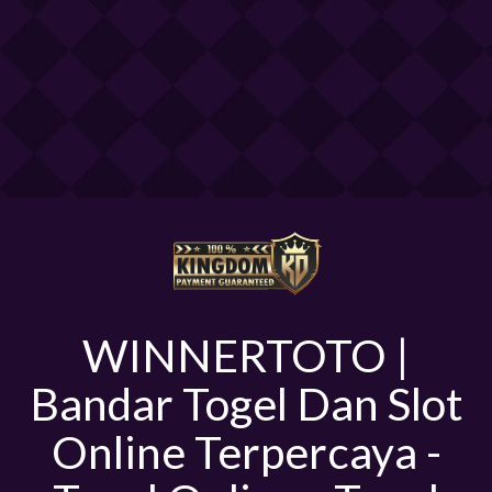
WINNERTOTO |
Bandar Togel Dan Slot
Online Terpercaya -