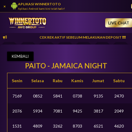
APLIKASI WINNERTOTO
×
Aplikasi Android kami kini telah hadir!
LIVE CHAT
CEK REK AKTIF SEBELUM MELAKUKAN DEPOSIT ❗️❗️❗️
KEMBALI
PAITO - JAMAICA NIGHT
Senin
Selasa
Rabu
Kamis
Jumat
Sabtu
7169
0852
5841
0738
9135
2470
2076
5934
7081
9425
3817
2049
1531
4809
3262
8703
6521
4620