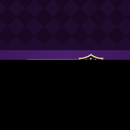
ar Togel Dan Slot O
el Hongkong - Togel S