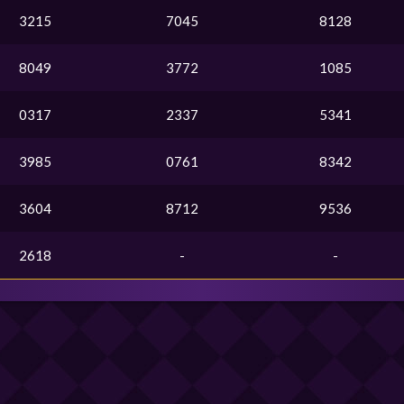
3215
7045
8128
8049
3772
1085
0317
2337
5341
3985
0761
8342
3604
8712
9536
2618
-
-