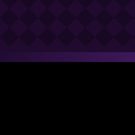
WINNERTOTO | Band
Togel Online - Tog