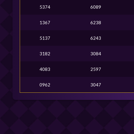
5374
6089
1367
6238
5137
6243
3182
3084
4083
2597
0962
3047