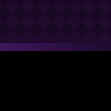
nline Terpercaya -
gp - Toto - Toto HK