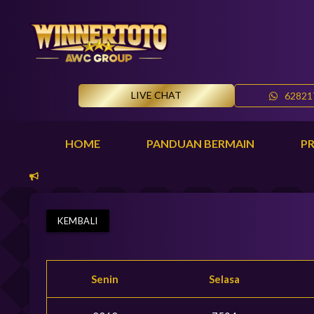
LIVE CHAT
62821
HOME
PANDUAN BERMAIN
P
KEMBALI
Senin
Selasa