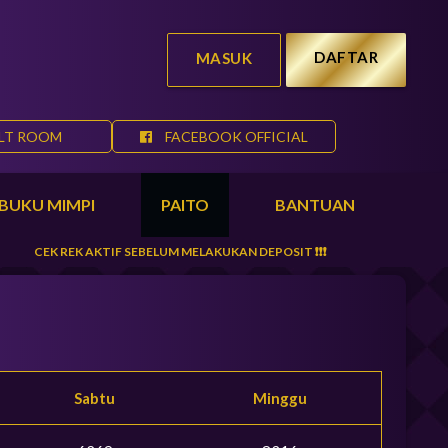
DAFTAR
MASUK
LT ROOM
FACEBOOK OFFICIAL
BUKU MIMPI
PAITO
BANTUAN
 REK AKTIF SEBELUM MELAKUKAN DEPOSIT ❗️❗️❗️
Sabtu
Minggu