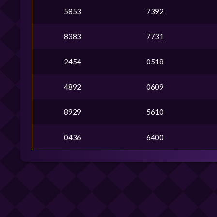
5853
7392
8383
7731
2454
0518
4892
0609
8929
5610
0436
6400