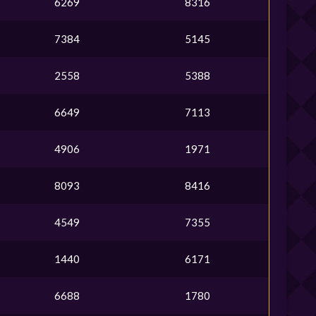
6269
8316
7384
5145
2558
5388
6649
7113
4906
1971
8093
8416
4549
7355
1440
6171
6688
1780