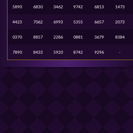
5890
6830
3462
9742
6813
1473
4423
7062
6993
5355
6657
2073
0370
8857
2286
0881
3679
8384
7890
8433
5920
8742
9296
-