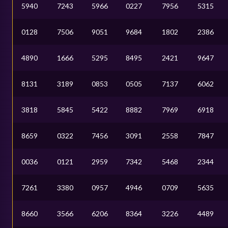
5940
7243
5966
0227
7956
5315
0128
7506
9051
9684
1802
2386
4890
1666
5295
8495
2421
9647
8131
3189
0853
0505
7137
6062
3818
5845
5422
8882
7969
6918
8659
0322
7456
3091
2558
7847
0036
0121
2959
7342
5468
2344
7261
3380
0957
4946
0709
5635
8660
3566
6206
8364
3226
4489