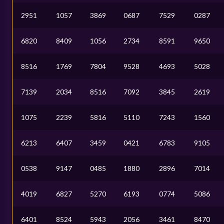
2951
1057
3869
0687
7529
0287
6820
8409
1056
2734
8591
9650
8516
1769
7804
9528
4693
5028
7139
2034
8516
7092
3845
2619
1075
2239
5816
5110
7243
1560
6213
6407
3459
0421
6783
9105
0538
9147
0485
1880
2896
7014
4019
6827
5270
6193
0774
5086
6401
8524
5943
2056
3461
8470