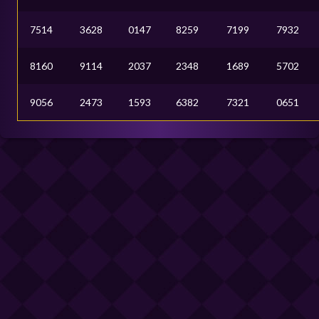
7514
3628
0147
8259
7199
7932
8160
9114
2037
2348
1689
5702
9056
2473
1593
6382
7321
0651