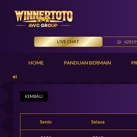
LIVE CHAT
62819
HOME
PANDUAN BERMAIN
P
KEMBALI
Senin
Selasa