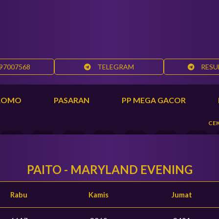
97007568
TELEGRAM
RESU
ROMO
PASARAN
PP MEGA GACOR
CEK REK AKTI
PAITO - MARYLAND EVENING
Rabu
Kamis
Jumat