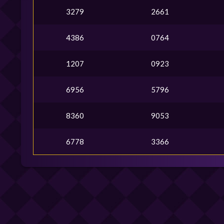
3279
2661
4386
0764
1207
0923
6956
5796
8360
9053
6778
3366