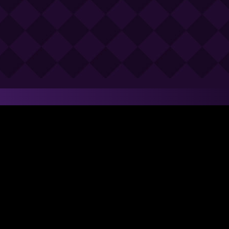
nline Terpercaya -
gp - Toto - Toto HK