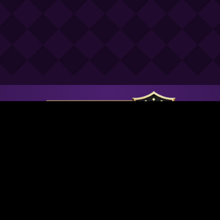
ar Togel Dan Slot O
el Hongkong - Togel S