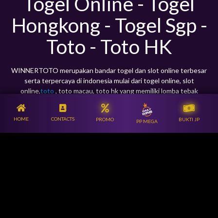
Togel Online - Togel
Hongkong - Togel Sgp -
Toto - Toto HK
WINNERTOTO merupakan bandar togel dan slot online terbesar
serta terpercaya di indonesia mulai dari togel online, slot
online,
toto
, toto macau, toto hk yang memiliki lomba tebak
angka setiap harinya dengan total hadiah ratusan juta rupiah.
Maka anda tidak perlu ragu lagi untuk bergabung dan bermain
HOME
CONTACTS
PROMO
BUKTI JP
bersama kami situs judi online terpercaya yang akan membayar
PP MEGA
berapapun kemenangan anda. Hanya dengan 1 User ID anda
sudah dapat memainkan semua permainan mulai dari togel, Live
casino sampai Slot online yang pastinya seru dan menyenangkan.
Jika kalian ingin mengartikan tafsir mimpi kalian dapat klik pada
tulisan menu bar
BUKU MIMPI
Bandar Togel Online
Terbesar dan Terpercaya