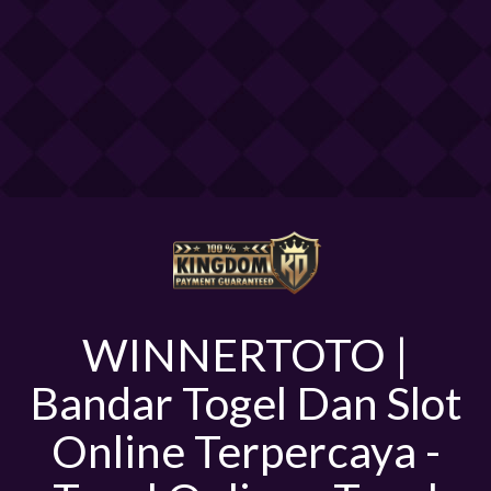
WINNERTOTO |
Bandar Togel Dan Slot
Online Terpercaya -