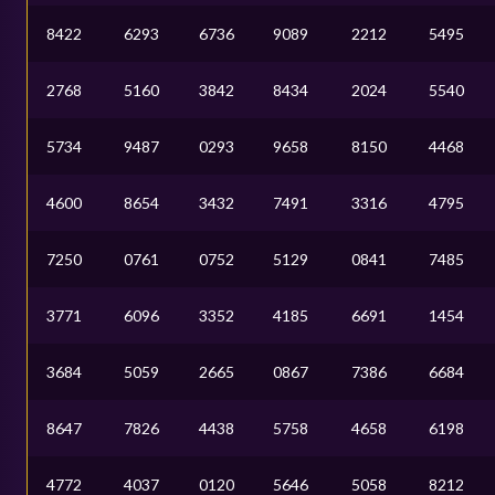
8422
6293
6736
9089
2212
5495
2768
5160
3842
8434
2024
5540
5734
9487
0293
9658
8150
4468
4600
8654
3432
7491
3316
4795
7250
0761
0752
5129
0841
7485
3771
6096
3352
4185
6691
1454
3684
5059
2665
0867
7386
6684
8647
7826
4438
5758
4658
6198
4772
4037
0120
5646
5058
8212