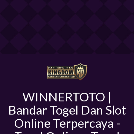
WINNERTOTO |
Bandar Togel Dan Slot
Online Terpercaya -