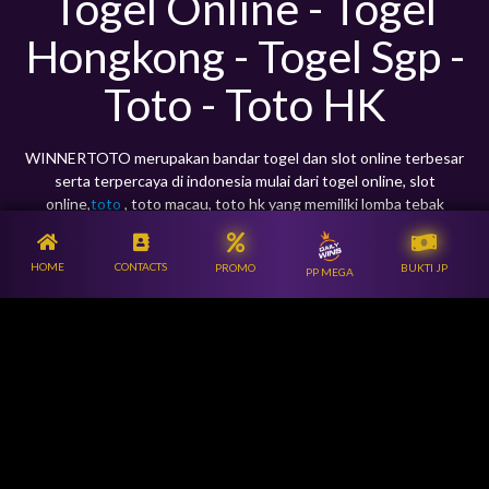
Togel Online - Togel
Hongkong - Togel Sgp -
Toto - Toto HK
WINNERTOTO merupakan bandar togel dan slot online terbesar
serta terpercaya di indonesia mulai dari togel online, slot
online,
toto
, toto macau, toto hk yang memiliki lomba tebak
angka setiap harinya dengan total hadiah ratusan juta rupiah.
Maka anda tidak perlu ragu lagi untuk bergabung dan bermain
HOME
CONTACTS
PROMO
BUKTI JP
bersama kami situs judi online terpercaya yang akan membayar
PP MEGA
berapapun kemenangan anda. Hanya dengan 1 User ID anda
sudah dapat memainkan semua permainan mulai dari togel, Live
casino sampai Slot online yang pastinya seru dan menyenangkan.
Jika kalian ingin mengartikan tafsir mimpi kalian dapat klik pada
tulisan menu bar
BUKU MIMPI
Bandar Togel Online
Terbesar dan Terpercaya