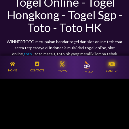
Togel Online - Togel
Hongkong - Togel Sgp -
Toto - Toto HK
WINNERTOTO merupakan bandar togel dan slot online terbesar
serta terpercaya di indonesia mulai dari togel online, slot
online,
toto
, toto macau, toto hk yang memiliki lomba tebak
angka setiap harinya dengan total hadiah ratusan juta rupiah.
Maka anda tidak perlu ragu lagi untuk bergabung dan bermain
HOME
CONTACTS
PROMO
BUKTI JP
bersama kami situs judi online terpercaya yang akan membayar
PP MEGA
berapapun kemenangan anda. Hanya dengan 1 User ID anda
sudah dapat memainkan semua permainan mulai dari togel, Live
casino sampai Slot online yang pastinya seru dan menyenangkan.
Jika kalian ingin mengartikan tafsir mimpi kalian dapat klik pada
tulisan menu bar
BUKU MIMPI
Bandar Togel Online
Terbesar dan Terpercaya