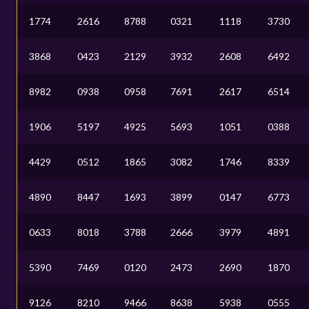
1774
2616
8788
0321
1118
3730
3868
0423
2129
3932
2608
6492
8982
0938
0958
7691
2617
6514
1906
5197
4925
5693
1051
0388
4429
0512
1865
3082
1746
8339
4890
8447
1693
3899
0147
6773
0633
8018
3788
2666
3979
4891
5390
7469
0120
2473
2690
1870
9126
8210
9466
8638
5938
0555