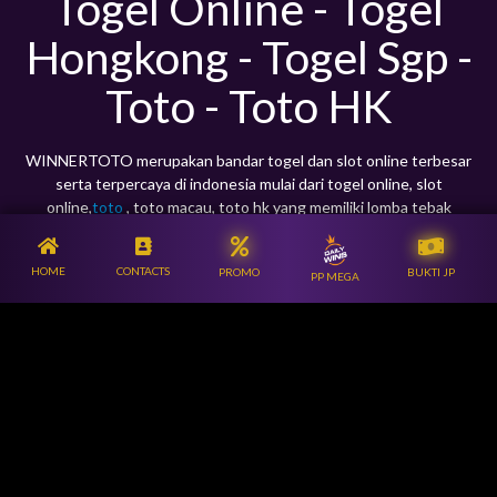
Togel Online - Togel
Hongkong - Togel Sgp -
Toto - Toto HK
WINNERTOTO merupakan bandar togel dan slot online terbesar
serta terpercaya di indonesia mulai dari togel online, slot
online,
toto
, toto macau, toto hk yang memiliki lomba tebak
angka setiap harinya dengan total hadiah ratusan juta rupiah.
Maka anda tidak perlu ragu lagi untuk bergabung dan bermain
HOME
CONTACTS
PROMO
BUKTI JP
bersama kami situs judi online terpercaya yang akan membayar
PP MEGA
berapapun kemenangan anda. Hanya dengan 1 User ID anda
sudah dapat memainkan semua permainan mulai dari togel, Live
casino sampai Slot online yang pastinya seru dan menyenangkan.
Jika kalian ingin mengartikan tafsir mimpi kalian dapat klik pada
tulisan menu bar
BUKU MIMPI
Bandar Togel Online
Terbesar dan Terpercaya