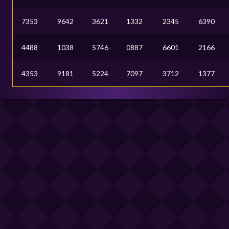
7353
9642
3621
1332
2345
6390
4488
1038
5746
0887
6601
2166
4353
9181
5224
7097
3712
1377