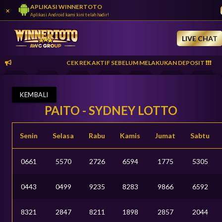
APLIKASI WINNERTOTO
×
Aplikasi Android kami kini telah hadir!
LIVE CHAT
CEK REK AKTIF SEBELUM MELAKUKAN DEPOSIT ❗️❗️❗️
KEMBALI
PAITO - SYDNEY LOTTO
Senin
Selasa
Rabu
Kamis
Jumat
Sabtu
0661
5570
2726
6594
1775
5305
0443
0499
9235
8283
9866
6592
8321
2847
8211
1898
2857
2044