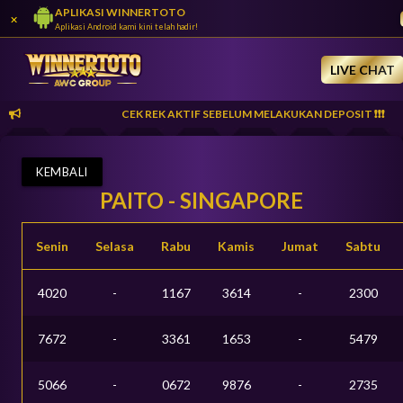
APLIKASI WINNERTOTO
×
Aplikasi Android kami kini telah hadir!
LIVE CHAT
CEK REK AKTIF SEBELUM MELAKUKAN DEPOSIT ❗️❗️❗️
KEMBALI
PAITO - SINGAPORE
Senin
Selasa
Rabu
Kamis
Jumat
Sabtu
4020
-
1167
3614
-
2300
7672
-
3361
1653
-
5479
5066
-
0672
9876
-
2735