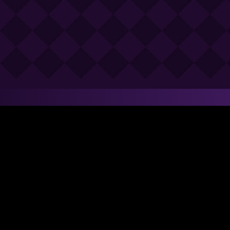
WINNERTOTO | Band
Togel Online - Tog