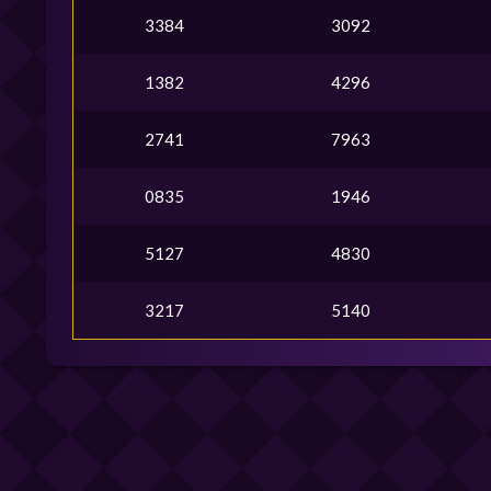
3384
3092
1382
4296
2741
7963
0835
1946
5127
4830
3217
5140