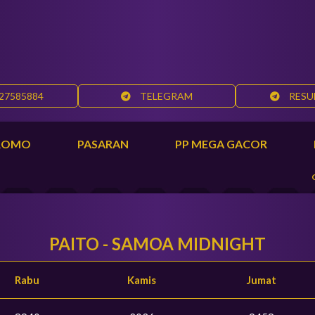
27585884
TELEGRAM
RESU
ROMO
PASARAN
PP MEGA GACOR
CEK REK A
PAITO - SAMOA MIDNIGHT
Rabu
Kamis
Jumat