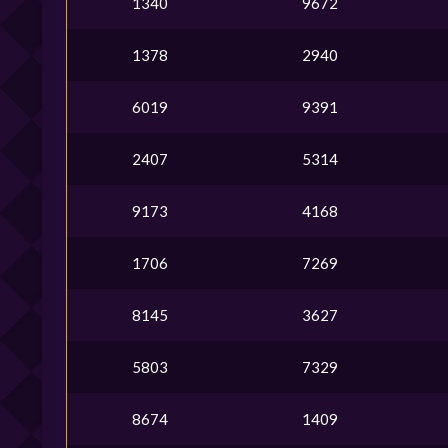
1340
9672
1378
2940
6019
9391
2407
5314
9173
4168
1706
7269
8145
3627
5803
7329
8674
1409