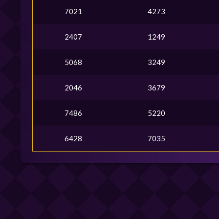
7021
4273
2407
1249
5068
3249
2046
3679
7486
5220
6428
7035