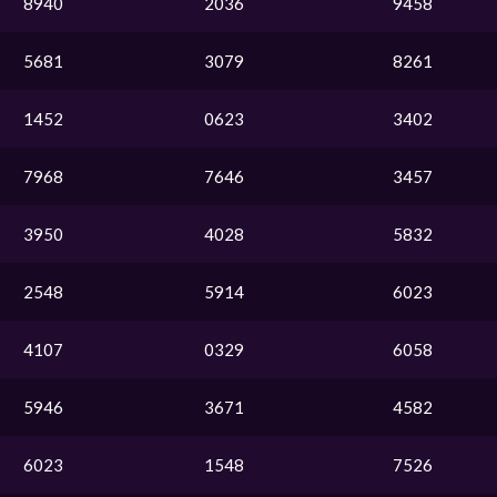
8940
2036
9458
5681
3079
8261
1452
0623
3402
7968
7646
3457
3950
4028
5832
2548
5914
6023
4107
0329
6058
5946
3671
4582
6023
1548
7526