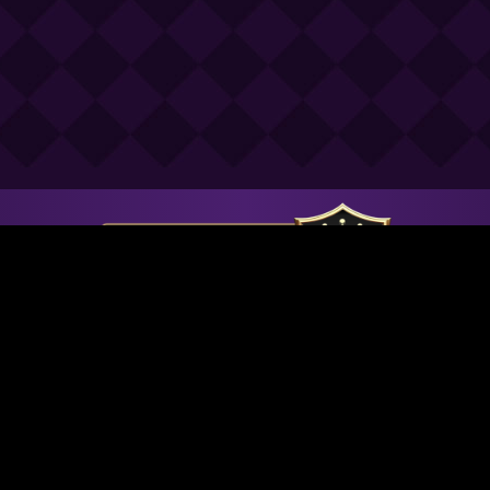
ar Togel Dan Slot O
el Hongkong - Togel S