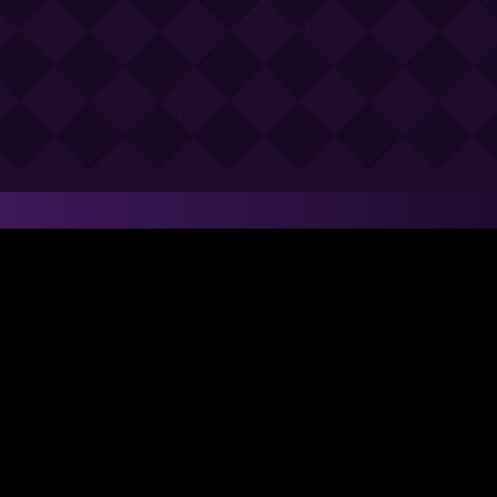
nline Terpercaya -
gp - Toto - Toto HK