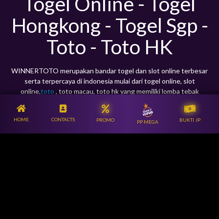
Togel Online - Togel
Hongkong - Togel Sgp -
Toto - Toto HK
WINNERTOTO merupakan bandar togel dan slot online terbesar
serta terpercaya di indonesia mulai dari togel online, slot
online,
toto
, toto macau, toto hk yang memiliki lomba tebak
angka setiap harinya dengan total hadiah ratusan juta rupiah.
Maka anda tidak perlu ragu lagi untuk bergabung dan bermain
HOME
CONTACTS
PROMO
BUKTI JP
bersama kami situs judi online terpercaya yang akan membayar
PP MEGA
berapapun kemenangan anda. Hanya dengan 1 User ID anda
sudah dapat memainkan semua permainan mulai dari togel, Live
casino sampai Slot online yang pastinya seru dan menyenangkan.
Jika kalian ingin mengartikan tafsir mimpi kalian dapat klik pada
tulisan menu bar
BUKU MIMPI
Bandar Togel Online
Terbesar dan Terpercaya