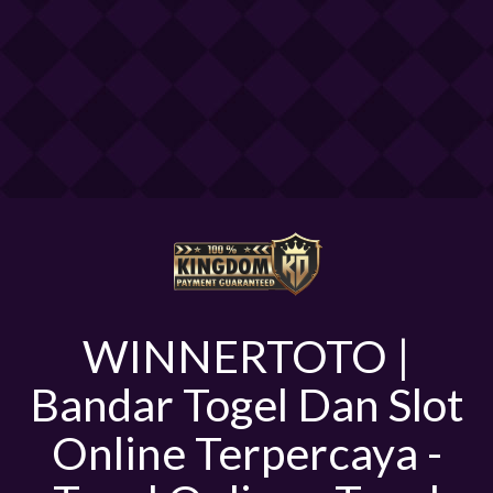
WINNERTOTO |
Bandar Togel Dan Slot
Online Terpercaya -