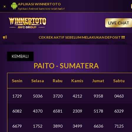
APLIKASI WINNERTOTO
×
Aplikasi Android kami kini telah hadir!
LIVE CHAT
CEK REK AKTIF SEBELUM MELAKUKAN DEPOSIT ❗️❗️❗️
KEMBALI
PAITO - SUMATERA
Senin
Selasa
Rabu
Kamis
Jumat
Sabtu
1729
5036
3720
4212
9358
0463
6082
4370
6581
2309
5178
6329
6679
1752
3890
3499
6636
7125