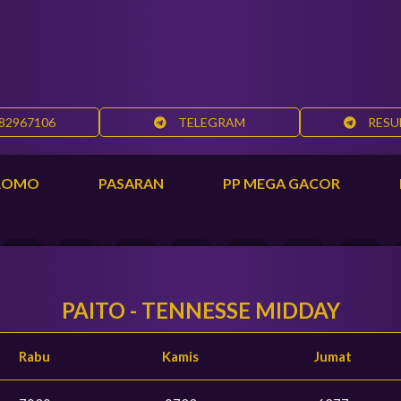
82967106
TELEGRAM
RESU
ROMO
PASARAN
PP MEGA GACOR
CEK R
PAITO - TENNESSE MIDDAY
Rabu
Kamis
Jumat