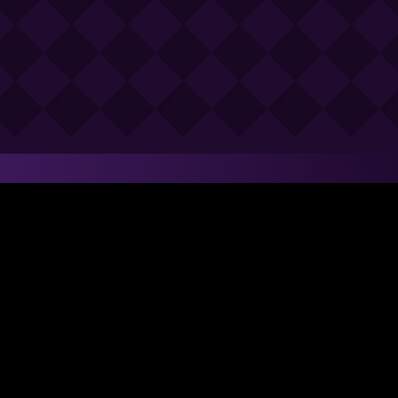
nline Terpercaya -
gp - Toto - Toto HK