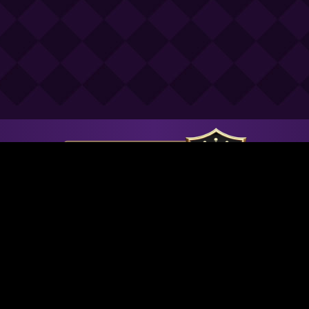
ar Togel Dan Slot O
el Hongkong - Togel S