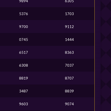
9894
6305
5376
1703
9700
9112
0745
1444
6517
8363
6308
7037
8819
8707
3487
8839
9603
9074