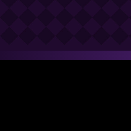
WINNERTOTO | Band
Togel Online - Tog