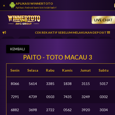
APLIKASI WINNERTOTO
×
Aplikasi Android kami kini telah hadir!
LIVE CHAT
CEK REK AKTIF SEBELUM MELAKUKAN DEPOSIT ❗️❗️❗️
KEMBALI
PAITO - TOTO MACAU 3
Senin
Selasa
Rabu
Kamis
Jumat
Sabtu
8066
5614
3385
1838
3115
5017
7291
4739
0503
7435
3249
0302
6882
3698
2722
0562
3920
3034