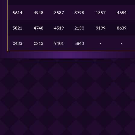
5614
4948
3587
3798
1857
4684
5821
4748
4519
2130
9199
8639
0433
0213
9401
5843
-
-