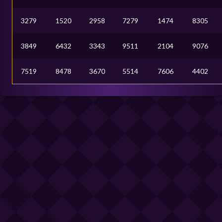
3279
1520
2958
7279
1474
8305
3849
6432
3343
9511
2104
9076
7519
8478
3670
5514
7606
4402