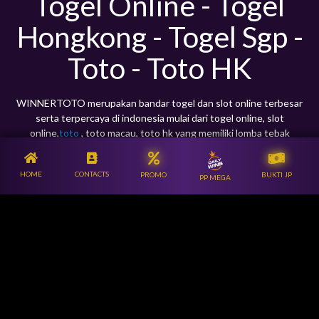
Togel Online - Togel
Hongkong - Togel Sgp -
Toto - Toto HK
WINNERTOTO merupakan bandar togel dan slot online terbesar
serta terpercaya di indonesia mulai dari togel online, slot
online,
toto
, toto macau, toto hk yang memiliki lomba tebak
angka setiap harinya dengan total hadiah ratusan juta rupiah.
Maka anda tidak perlu ragu lagi untuk bergabung dan bermain
HOME
CONTACTS
PROMO
BUKTI JP
bersama kami situs judi online terpercaya yang akan membayar
PP MEGA
berapapun kemenangan anda. Hanya dengan 1 User ID anda
sudah dapat memainkan semua permainan mulai dari togel, Live
casino sampai Slot online yang pastinya seru dan menyenangkan.
Jika kalian ingin mengartikan tafsir mimpi kalian dapat klik pada
tulisan menu bar
BUKU MIMPI
Bandar Togel Online
Terbesar dan Terpercaya