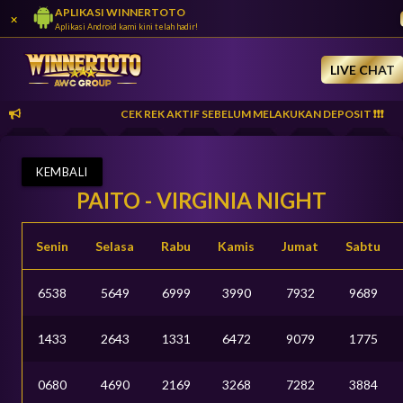
APLIKASI WINNERTOTO
×
Aplikasi Android kami kini telah hadir!
LIVE CHAT
CEK REK AKTIF SEBELUM MELAKUKAN DEPOSIT ❗️❗️❗️
KEMBALI
PAITO - VIRGINIA NIGHT
Senin
Selasa
Rabu
Kamis
Jumat
Sabtu
6538
5649
6999
3990
7932
9689
1433
2643
1331
6472
9079
1775
0680
4690
2169
3268
7282
3884