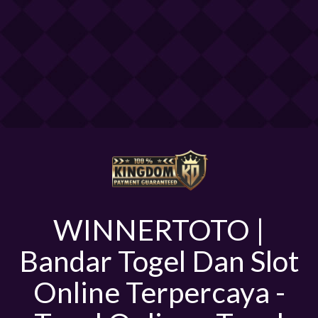
WINNERTOTO |
Bandar Togel Dan Slot
Online Terpercaya -