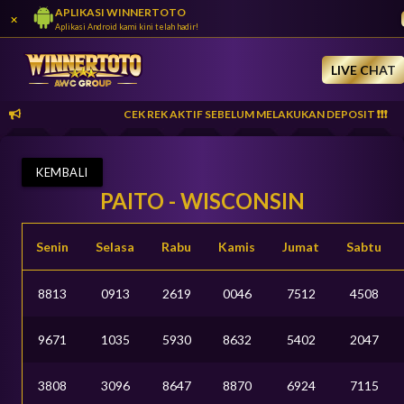
APLIKASI WINNERTOTO
×
Aplikasi Android kami kini telah hadir!
LIVE CHAT
CEK REK AKTIF SEBELUM MELAKUKAN DEPOSIT ❗️❗️❗️
KEMBALI
PAITO - WISCONSIN
Senin
Selasa
Rabu
Kamis
Jumat
Sabtu
8813
0913
2619
0046
7512
4508
9671
1035
5930
8632
5402
2047
3808
3096
8647
8870
6924
7115