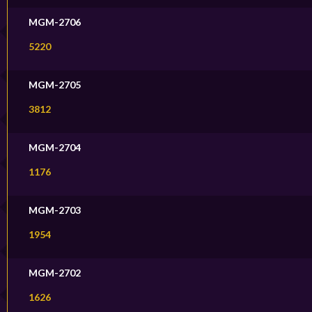
MGM-2706
5220
MGM-2705
3812
MGM-2704
1176
MGM-2703
1954
MGM-2702
1626