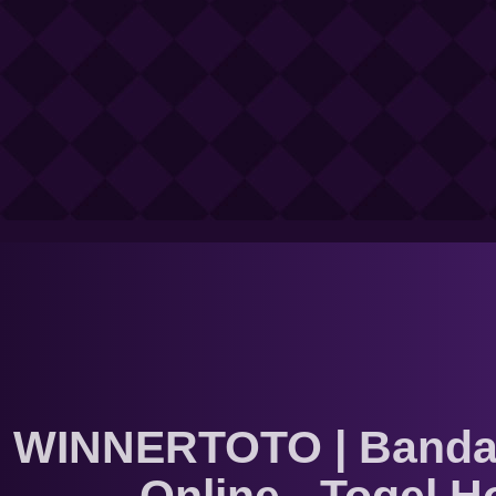
WINNERTOTO | Bandar 