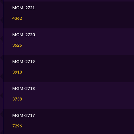
MGM-2721
4362
MGM-2720
3525
MGM-2719
3918
MGM-2718
3738
MGM-2717
7296