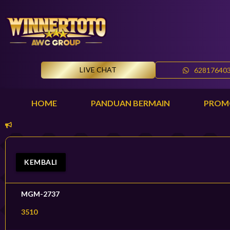
LIVE CHAT
62817640
HOME
PANDUAN BERMAIN
PROM
KEMBALI
MGM-2737
3510