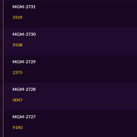
MGM-2731
5929
MGM-2730
9508
MGM-2729
2375
MGM-2728
0047
MGM-2727
9140