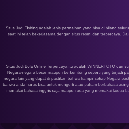
Situs Judi Fishing adalah jenis permainan yang bisa di bilang se
saat ini telah bekerjasama dengan situs resmi dan terpercaya. Dal
Situs Judi Bola Online Terpercaya itu adalah WINNERTOTO dan sud
Negara-negara besar maupun berkembang seperti yang terjadi pad
negara lain yang dapat di pastikan bahwa hampir setiap Negara pasti
bahwa anda harus bisa untuk mengerti atau paham berbahasa asing 
memakai bahasa inggris saja maupun ada yang memakai kedua bah