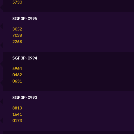
5730
SGP3P-0995
3052
7038
2268
SGP3P-0994
5964
0462
0631
SGP3P-0993
8813
1641
0173