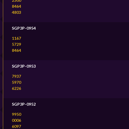
2300
8464
4803
SGP3P-0954
1167
5729
8464
SGP3P-0953
7937
5970
6226
SGP3P-0952
9950
0006
6097