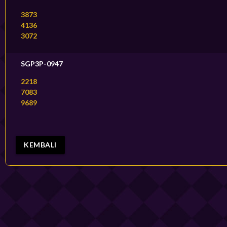
3873
4136
3072
SGP3P-0947
2218
7083
9689
KEMBALI