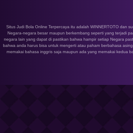
Situs Judi Bola Online Terpercaya itu adalah WINNERTOTO dan sud
Negara-negara besar maupun berkembang seperti yang terjadi pad
negara lain yang dapat di pastikan bahwa hampir setiap Negara pasti
bahwa anda harus bisa untuk mengerti atau paham berbahasa asing 
memakai bahasa inggris saja maupun ada yang memakai kedua bah