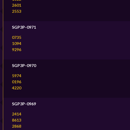
2601
2553
SGP3P-0971
0735
1094
9296
SGP3P-0970
5974
0196
4220
SGP3P-0969
2414
8613
2868