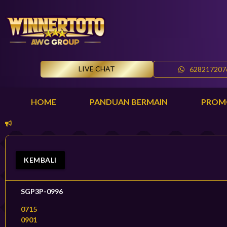
LIVE CHAT
628217207
HOME
PANDUAN BERMAIN
PROM
CEK REK 
KEMBALI
SGP3P-0996
0715
0901