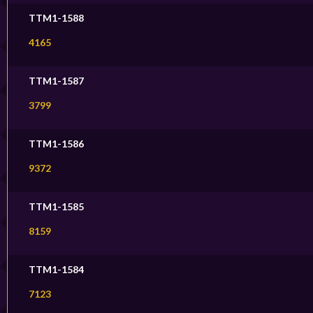
TTM1-1588
4165
TTM1-1587
3799
TTM1-1586
9372
TTM1-1585
8159
TTM1-1584
7123