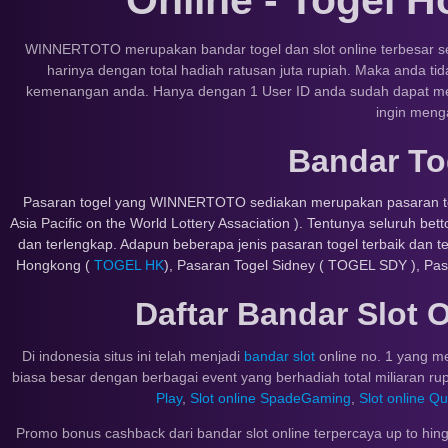
Online - Togel H
WINNERTOTO merupakan bandar togel dan slot online terbesar serta 
harinya dengan total hadiah ratusan juta rupiah. Maka anda t
kemenangan anda. Hanya dengan 1 User ID anda sudah dapat mema
ingin menga
Bandar To
Pasaran togel yang WINNERTOTO sediakan merupakan pasaran togel r
Asia Pacific on the World Lottery Assaciation ). Tentunya seluru
dan terlengkap. Adapun beberapa jenis pasaran togel terbaik dan 
Hongkong (
TOGEL HK
), Pasaran Togel Sidney ( TOGEL SDY ), Pas
Daftar Bandar Slot
Di indonesia situs ini telah menjadi
bandar slot
online no. 1 yang m
biasa besar dengan berbagai event yang berhadiah total miliaran rupi
Play
,
Slot online SpadeGaming
,
Slot online 
Promo bonus cashback dari bandar slot online terpercaya up to hing