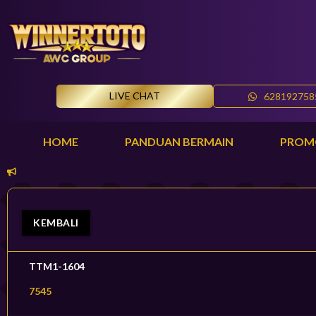
LIVE CHAT
628192758
HOME
PANDUAN BERMAIN
PROM
KEMBALI
TTM1-1604
7545