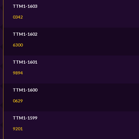
TTM1-1603
0342
TTM1-1602
6300
TTM1-1601
9894
TTM1-1600
0629
TTM1-1599
9201