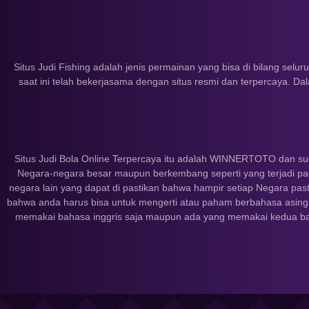
Situs Judi Fishing adalah jenis permainan yang bisa di bilang se
saat ini telah bekerjasama dengan situs resmi dan terpercaya. Dal
Situs Judi Bola Online Terpercaya itu adalah WINNERTOTO dan sud
Negara-negara besar maupun berkembang seperti yang terjadi pad
negara lain yang dapat di pastikan bahwa hampir setiap Negara pasti
bahwa anda harus bisa untuk mengerti atau paham berbahasa asing 
memakai bahasa inggris saja maupun ada yang memakai kedua bah