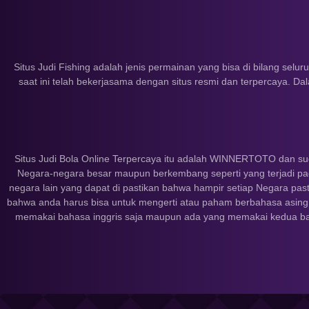
Situs Judi Fishing adalah jenis permainan yang bisa di bilang se
saat ini telah bekerjasama dengan situs resmi dan terpercaya. Dal
Situs Judi Bola Online Terpercaya itu adalah WINNERTOTO dan sud
Negara-negara besar maupun berkembang seperti yang terjadi pad
negara lain yang dapat di pastikan bahwa hampir setiap Negara pasti
bahwa anda harus bisa untuk mengerti atau paham berbahasa asing 
memakai bahasa inggris saja maupun ada yang memakai kedua bah