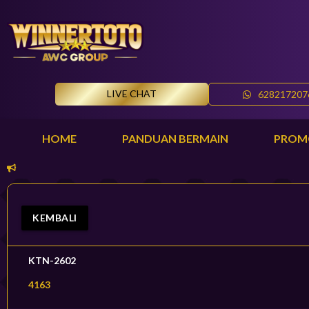
LIVE CHAT
628217207
HOME
PANDUAN BERMAIN
PROM
KEMBALI
KTN-2602
4163