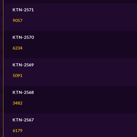
KTN-2571
9057
KTN-2570
6234
KTN-2569
5091
KTN-2568
3482
KTN-2567
6179