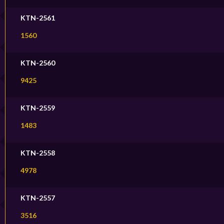
KTN-2561
1560
KTN-2560
9425
KTN-2559
1483
KTN-2558
4978
KTN-2557
3516