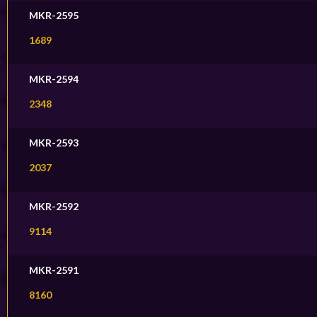
MKR-2595
1689
MKR-2594
2348
MKR-2593
2037
MKR-2592
9114
MKR-2591
8160