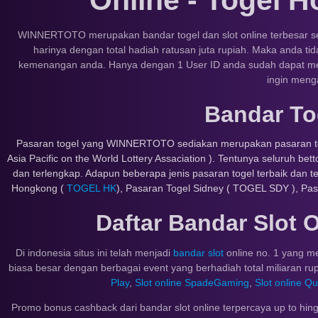
Online - Togel H
WINNERTOTO merupakan bandar togel dan slot online terbesar serta 
harinya dengan total hadiah ratusan juta rupiah. Maka anda t
kemenangan anda. Hanya dengan 1 User ID anda sudah dapat mema
ingin menga
Bandar To
Pasaran togel yang WINNERTOTO sediakan merupakan pasaran togel r
Asia Pacific on the World Lottery Assaciation ). Tentunya seluru
dan terlengkap. Adapun beberapa jenis pasaran togel terbaik dan 
Hongkong (
TOGEL HK
), Pasaran Togel Sidney ( TOGEL SDY ), Pas
Daftar Bandar Slot
Di indonesia situs ini telah menjadi
bandar slot
online no. 1 yang m
biasa besar dengan berbagai event yang berhadiah total miliaran rupi
Play
,
Slot online SpadeGaming
,
Slot online 
Promo bonus cashback dari bandar slot online terpercaya up to hing