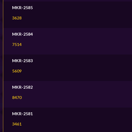
MKR-2585
3628
MKR-2584
7514
MKR-2583
5609
MKR-2582
8470
MKR-2581
3461