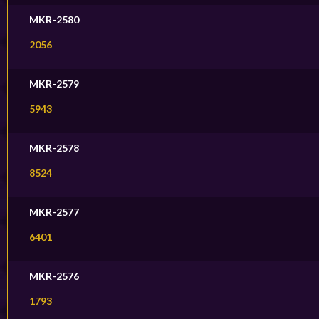
MKR-2580
2056
MKR-2579
5943
MKR-2578
8524
MKR-2577
6401
MKR-2576
1793