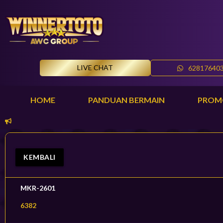
LIVE CHAT
62817640
HOME
PANDUAN BERMAIN
PROM
KEMBALI
MKR-2601
6382