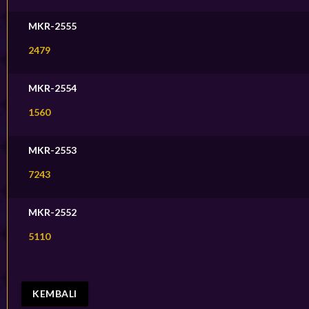
MKR-2555
2479
MKR-2554
1560
MKR-2553
7243
MKR-2552
5110
KEMBALI