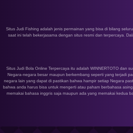
Situs Judi Fishing adalah jenis permainan yang bisa di bilang se
saat ini telah bekerjasama dengan situs resmi dan terpercaya. Dal
Situs Judi Bola Online Terpercaya itu adalah WINNERTOTO dan sud
Negara-negara besar maupun berkembang seperti yang terjadi pad
negara lain yang dapat di pastikan bahwa hampir setiap Negara pasti
bahwa anda harus bisa untuk mengerti atau paham berbahasa asing 
memakai bahasa inggris saja maupun ada yang memakai kedua bah