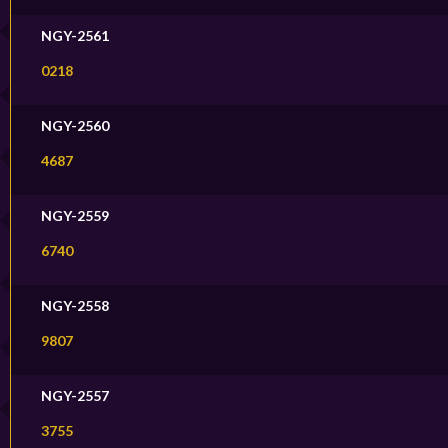
NGY-2561
0218
NGY-2560
4687
NGY-2559
6740
NGY-2558
9807
NGY-2557
3755