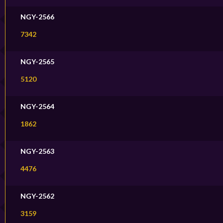
NGY-2566
7342
NGY-2565
5120
NGY-2564
1862
NGY-2563
4476
NGY-2562
3159