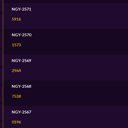
NGY-2571
5916
NGY-2570
1573
NGY-2569
2964
NGY-2568
7538
NGY-2567
0196