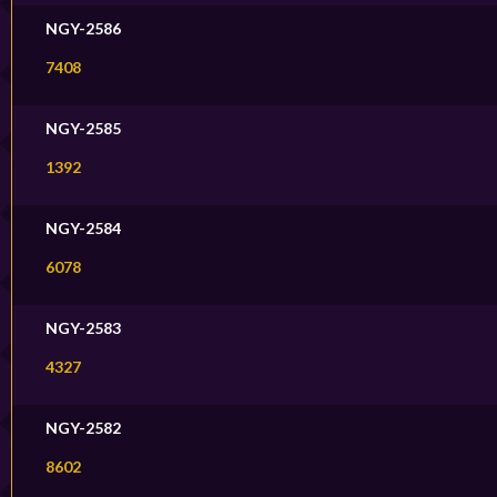
NGY-2586
7408
NGY-2585
1392
NGY-2584
6078
NGY-2583
4327
NGY-2582
8602