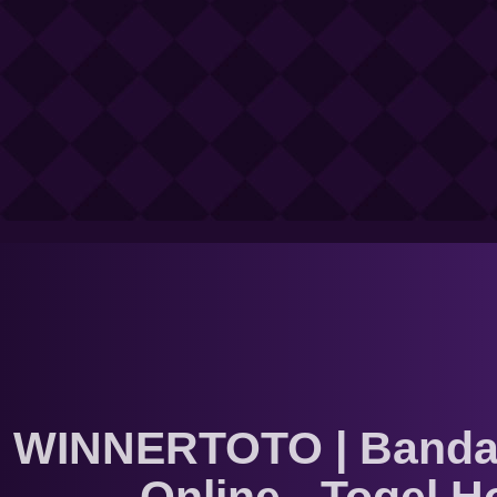
WINNERTOTO | Bandar 