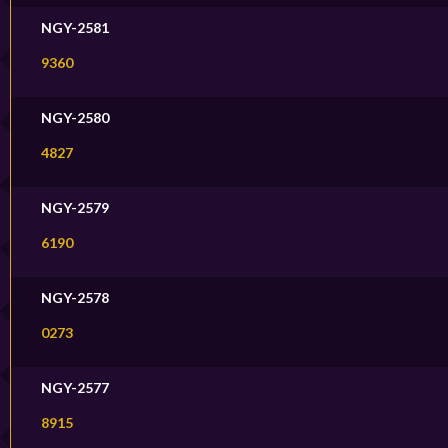
NGY-2581
9360
NGY-2580
4827
NGY-2579
6190
NGY-2578
0273
NGY-2577
8915