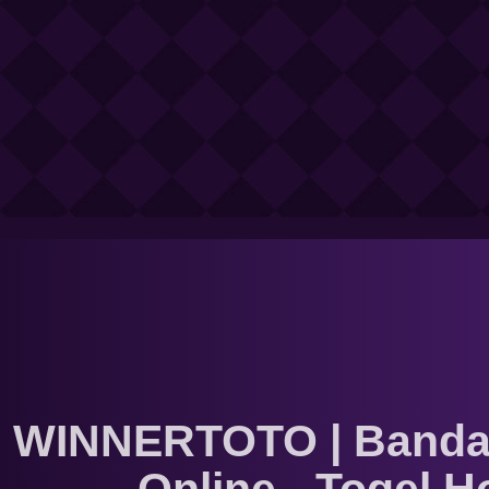
WINNERTOTO | Bandar 