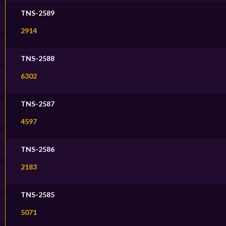
TNS-2589
2914
TNS-2588
6302
TNS-2587
4597
TNS-2586
2183
TNS-2585
5071