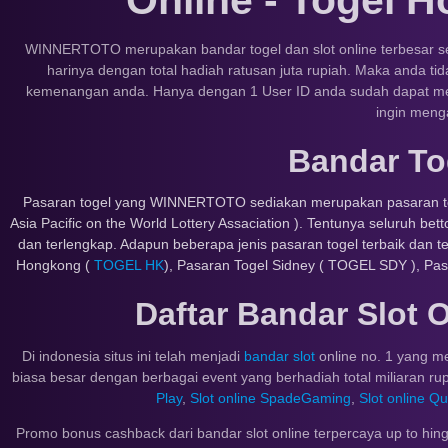
Online - Togel H
WINNERTOTO merupakan bandar togel dan slot online terbesar serta 
harinya dengan total hadiah ratusan juta rupiah. Maka anda t
kemenangan anda. Hanya dengan 1 User ID anda sudah dapat mema
ingin menga
Bandar To
Pasaran togel yang WINNERTOTO sediakan merupakan pasaran togel r
Asia Pacific on the World Lottery Assaciation ). Tentunya seluru
dan terlengkap. Adapun beberapa jenis pasaran togel terbaik dan 
Hongkong (
TOGEL HK
), Pasaran Togel Sidney ( TOGEL SDY ), Pas
Daftar Bandar Slot
Di indonesia situs ini telah menjadi
bandar slot
online no. 1 yang m
biasa besar dengan berbagai event yang berhadiah total miliaran rupi
Play
,
Slot online SpadeGaming
,
Slot online 
Promo bonus cashback dari bandar slot online terpercaya up to hing