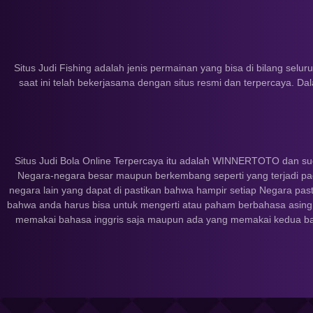
Situs Judi Fishing adalah jenis permainan yang bisa di bilang se
saat ini telah bekerjasama dengan situs resmi dan terpercaya. Dal
Situs Judi Bola Online Terpercaya itu adalah WINNERTOTO dan sud
Negara-negara besar maupun berkembang seperti yang terjadi pad
negara lain yang dapat di pastikan bahwa hampir setiap Negara pasti
bahwa anda harus bisa untuk mengerti atau paham berbahasa asing 
memakai bahasa inggris saja maupun ada yang memakai kedua bah