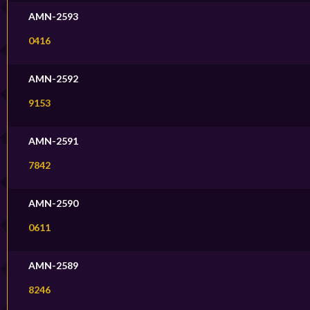
AMN-2593
0416
AMN-2592
9153
AMN-2591
7842
AMN-2590
0611
AMN-2589
8246