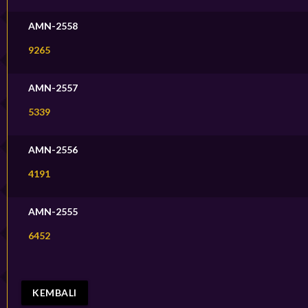
AMN-2558
9265
AMN-2557
5339
AMN-2556
4191
AMN-2555
6452
KEMBALI