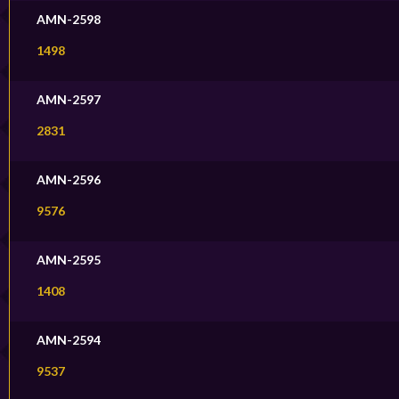
AMN-2598
1498
AMN-2597
2831
AMN-2596
9576
AMN-2595
1408
AMN-2594
9537