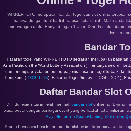
Online - Togel H
WINNERTOTO merupakan bandar togel dan slot online terbesar serta 
harinya dengan total hadiah ratusan juta rupiah. Maka anda t
kemenangan anda. Hanya dengan 1 User ID anda sudah dapat mema
ingin menga
Bandar To
Pasaran togel yang WINNERTOTO sediakan merupakan pasaran togel r
Asia Pacific on the World Lottery Assaciation ). Tentunya seluru
dan terlengkap. Adapun beberapa jenis pasaran togel terbaik dan 
Hongkong (
TOGEL HK
), Pasaran Togel Sidney ( TOGEL SDY ), Pas
Daftar Bandar Slot
Di indonesia situs ini telah menjadi
bandar slot
online no. 1 yang m
biasa besar dengan berbagai event yang berhadiah total miliaran rupi
Play
,
Slot online SpadeGaming
,
Slot online 
Promo bonus cashback dari bandar slot online terpercaya up to hing