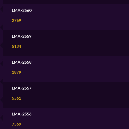
LMA-2560
2769
LMA-2559
5134
LMA-2558
1879
LMA-2557
5561
LMA-2556
7569