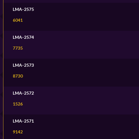
LMA-2575
6041
LMA-2574
7735
LMA-2573
8730
LMA-2572
1526
LMA-2571
9142