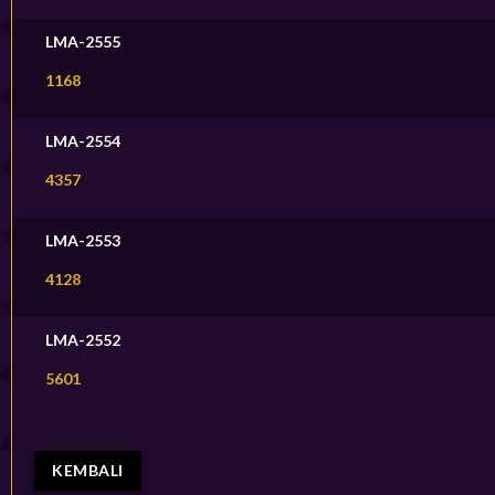
LMA-2555
1168
LMA-2554
4357
LMA-2553
4128
LMA-2552
5601
KEMBALI