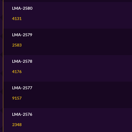
LMA-2580
4131
LMA-2579
2583
LMA-2578
4176
LMA-2577
9157
LMA-2576
2348