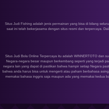
Situs Judi Fishing adalah jenis permainan yang bisa di bilang se
saat ini telah bekerjasama dengan situs resmi dan terpercaya. Dal
Situs Judi Bola Online Terpercaya itu adalah WINNERTOTO dan sud
Negara-negara besar maupun berkembang seperti yang terjadi pad
negara lain yang dapat di pastikan bahwa hampir setiap Negara pasti
bahwa anda harus bisa untuk mengerti atau paham berbahasa asing 
memakai bahasa inggris saja maupun ada yang memakai kedua bah