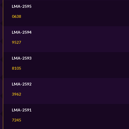
LMA-2595
0638
LMA-2594
9527
LMA-2593
8105
LMA-2592
3962
LMA-2591
7245