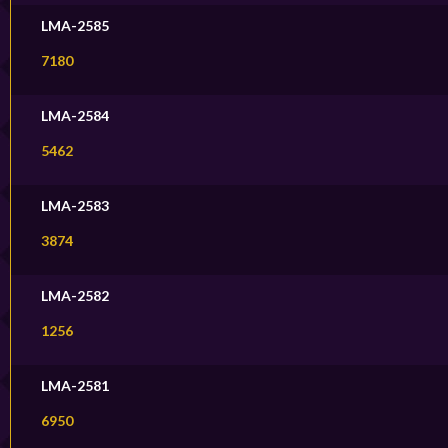
LMA-2585
7180
LMA-2584
5462
LMA-2583
3874
LMA-2582
1256
LMA-2581
6950