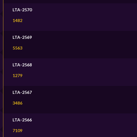
LTA-2570
1482
LTA-2569
5563
LTA-2568
1279
LTA-2567
3486
LTA-2566
7109