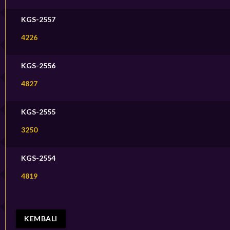
KGS-2557
4226
KGS-2556
4827
KGS-2555
3250
KGS-2554
4819
KEMBALI