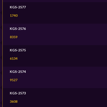
KGS-2577
1740
KGS-2576
8359
KGS-2575
6134
KGS-2574
9527
KGS-2573
3608