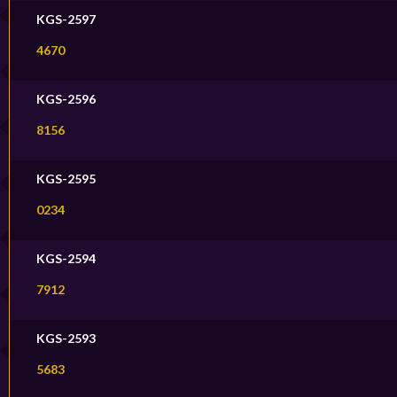
KGS-2597
4670
KGS-2596
8156
KGS-2595
0234
KGS-2594
7912
KGS-2593
5683