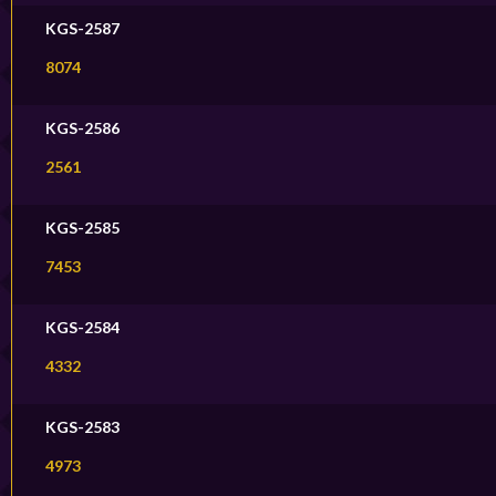
KGS-2587
8074
KGS-2586
2561
KGS-2585
7453
KGS-2584
4332
KGS-2583
4973