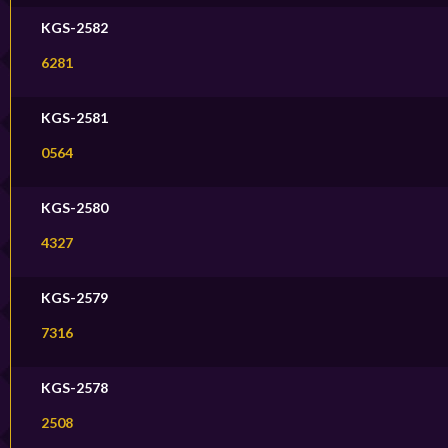
KGS-2582
6281
KGS-2581
0564
KGS-2580
4327
KGS-2579
7316
KGS-2578
2508