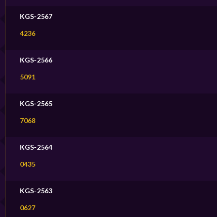
KGS-2567
4236
KGS-2566
5091
KGS-2565
7068
KGS-2564
0435
KGS-2563
0627