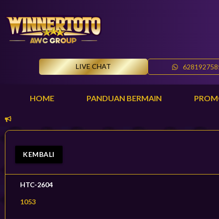
LIVE CHAT
628192758
HOME
PANDUAN BERMAIN
PROM
KEMBALI
HTC-2604
1053