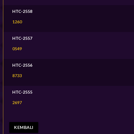
HTC-2558
1260
HTC-2557
0549
HTC-2556
8733
HTC-2555
2697
KEMBALI