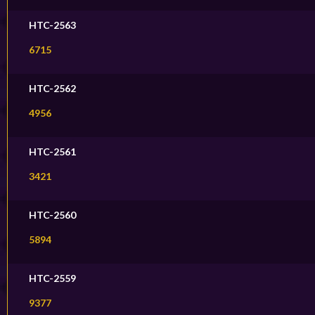
HTC-2563
6715
HTC-2562
4956
HTC-2561
3421
HTC-2560
5894
HTC-2559
9377