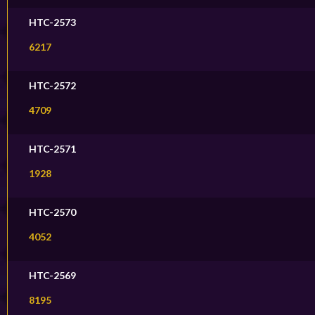
HTC-2573
6217
HTC-2572
4709
HTC-2571
1928
HTC-2570
4052
HTC-2569
8195