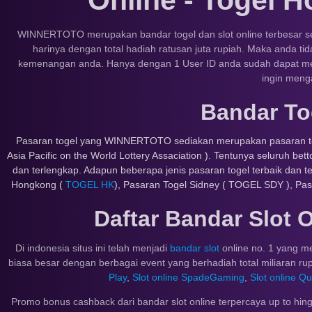
Online - Togel H
WINNERTOTO merupakan bandar togel dan slot online terbesar serta 
harinya dengan total hadiah ratusan juta rupiah. Maka anda t
kemenangan anda. Hanya dengan 1 User ID anda sudah dapat mema
ingin menga
Bandar To
Pasaran togel yang WINNERTOTO sediakan merupakan pasaran togel r
Asia Pacific on the World Lottery Assaciation ). Tentunya seluru
dan terlengkap. Adapun beberapa jenis pasaran togel terbaik dan 
Hongkong (
TOGEL HK
), Pasaran Togel Sidney ( TOGEL SDY ), Pas
Daftar Bandar Slot
Di indonesia situs ini telah menjadi
bandar slot
online no. 1 yang m
biasa besar dengan berbagai event yang berhadiah total miliaran rupi
Play
,
Slot online SpadeGaming
,
Slot online 
Promo bonus cashback dari bandar slot online terpercaya up to hing