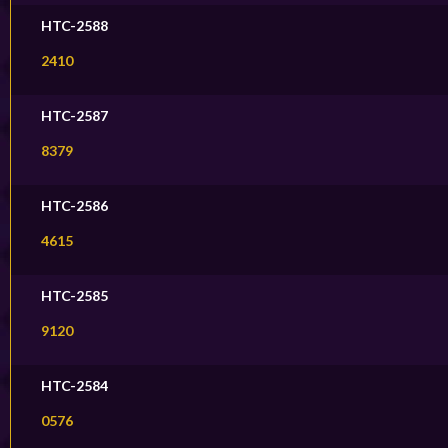
HTC-2588
2410
HTC-2587
8379
HTC-2586
4615
HTC-2585
9120
HTC-2584
0576