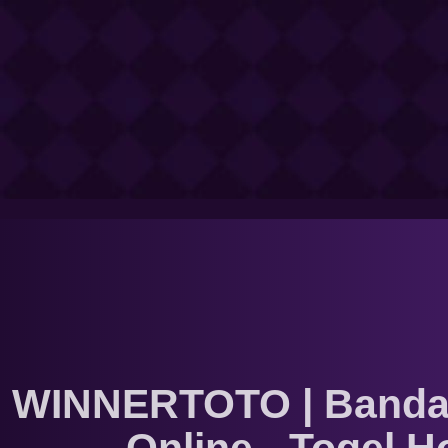
WINNERTOTO | Bandar 