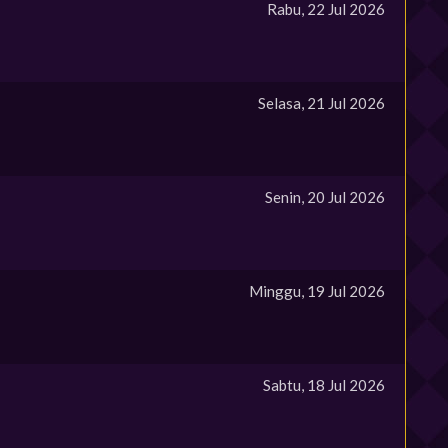
Rabu, 22 Jul 2026
Selasa, 21 Jul 2026
Senin, 20 Jul 2026
Minggu, 19 Jul 2026
Sabtu, 18 Jul 2026