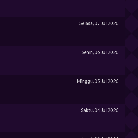
Selasa, 07 Jul 2026
Senin, 06 Jul 2026
Minggu, 05 Jul 2026
Sabtu, 04 Jul 2026