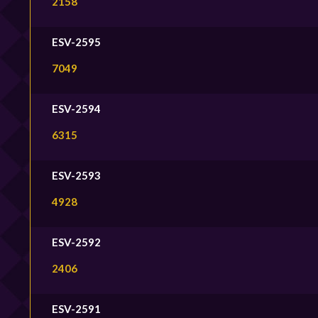
2158
ESV-2595
7049
ESV-2594
6315
ESV-2593
4928
ESV-2592
2406
ESV-2591