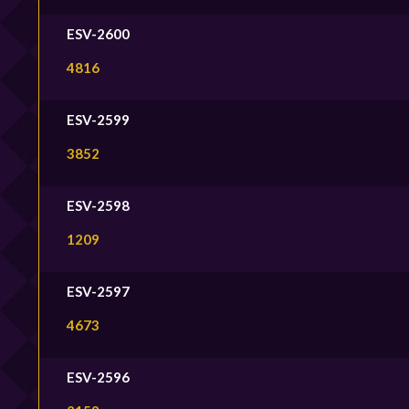
ESV-2600
4816
ESV-2599
3852
ESV-2598
1209
ESV-2597
4673
ESV-2596