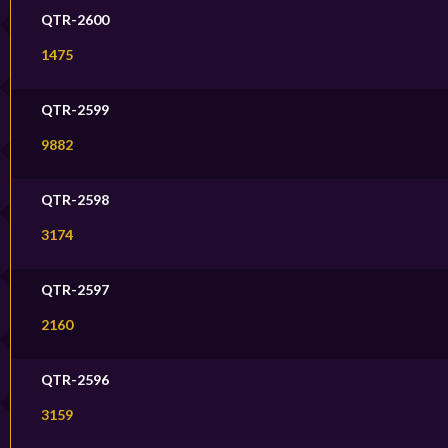
QTR-2600
1475
QTR-2599
9882
QTR-2598
3174
QTR-2597
2160
QTR-2596
3159