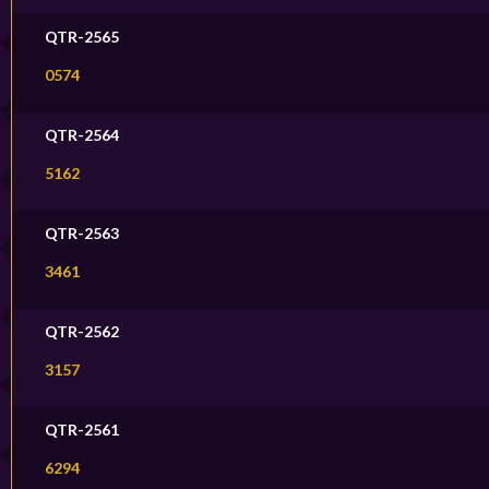
QTR-2565
0574
QTR-2564
5162
QTR-2563
3461
QTR-2562
3157
QTR-2561
6294