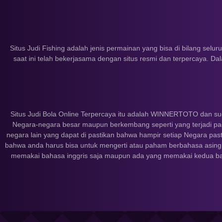
Situs Judi Fishing adalah jenis permainan yang bisa di bilang se
saat ini telah bekerjasama dengan situs resmi dan terpercaya. Dal
Situs Judi Bola Online Terpercaya itu adalah WINNERTOTO dan sud
Negara-negara besar maupun berkembang seperti yang terjadi pad
negara lain yang dapat di pastikan bahwa hampir setiap Negara pasti
bahwa anda harus bisa untuk mengerti atau paham berbahasa asing 
memakai bahasa inggris saja maupun ada yang memakai kedua bah