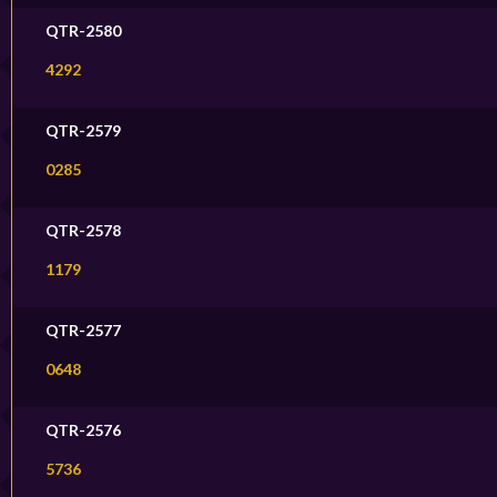
QTR-2580
4292
QTR-2579
0285
QTR-2578
1179
QTR-2577
0648
QTR-2576
5736