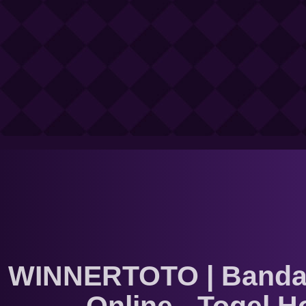
WINNERTOTO | Bandar 