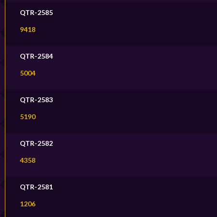
QTR-2585
9418
QTR-2584
5004
QTR-2583
5190
QTR-2582
4358
QTR-2581
1206