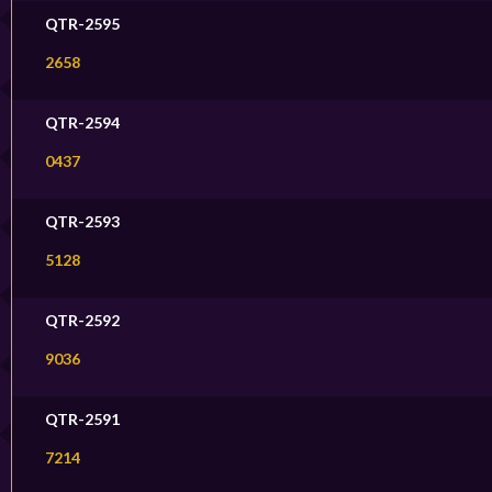
QTR-2595
2658
QTR-2594
0437
QTR-2593
5128
QTR-2592
9036
QTR-2591
7214