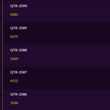
QTR-2590
0583
QTR-2589
4279
QTR-2588
1560
QTR-2587
6152
QTR-2586
7034