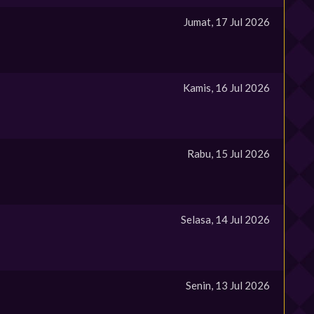
Jumat, 17 Jul 2026
Kamis, 16 Jul 2026
Rabu, 15 Jul 2026
Selasa, 14 Jul 2026
Senin, 13 Jul 2026