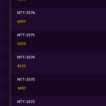
NTT-2576
6947
NTT-2575
0239
NTT-2574
8125
NTT-2573
3407
NTT-2572