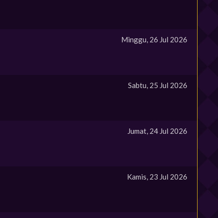
Minggu, 26 Jul 2026
Sabtu, 25 Jul 2026
Jumat, 24 Jul 2026
Kamis, 23 Jul 2026