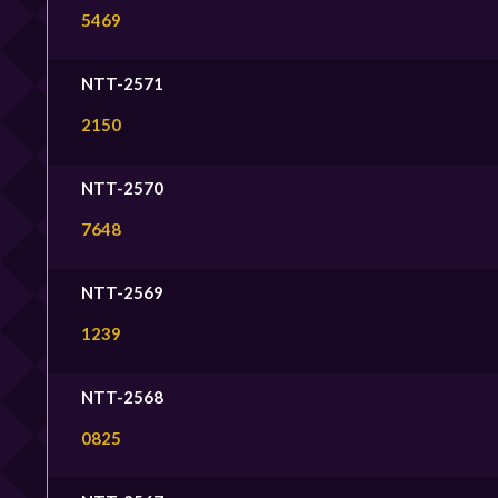
5469
NTT-2571
2150
NTT-2570
7648
NTT-2569
1239
NTT-2568
0825