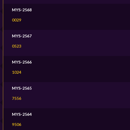
MYS-2568
0029
MYS-2567
0523
MYS-2566
1024
MYS-2565
7556
MYS-2564
9506