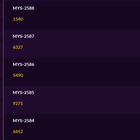
MYS-2588
1540
MYS-2587
6327
MYS-2586
5490
MYS-2585
9271
MYS-2584
6852