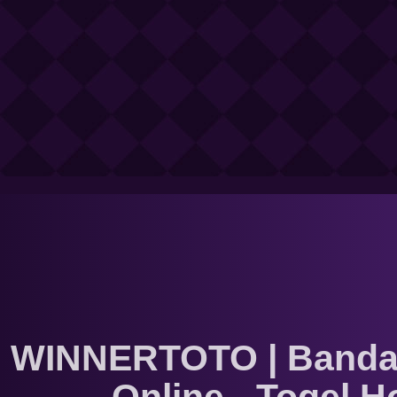
WINNERTOTO | Bandar 