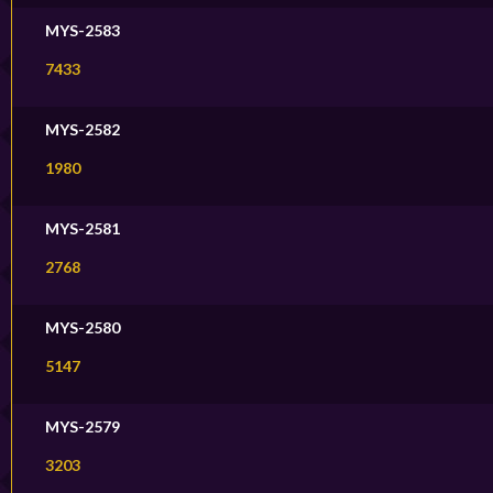
MYS-2583
7433
MYS-2582
1980
MYS-2581
2768
MYS-2580
5147
MYS-2579
3203