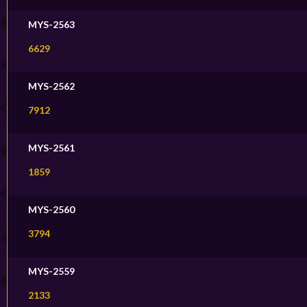
MYS-2563
6629
MYS-2562
7912
MYS-2561
1859
MYS-2560
3794
MYS-2559
2133