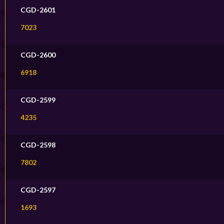
CGD-2601
7023
CGD-2600
6918
CGD-2599
4235
CGD-2598
7802
CGD-2597
1693