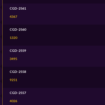
CGD-2561
4367
CGD-2560
1320
CGD-2559
3495
CGD-2558
9251
CGD-2557
4026