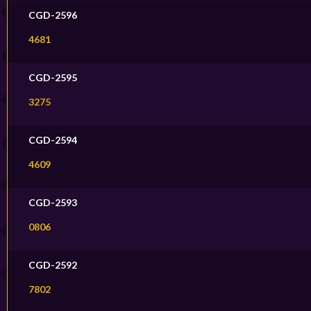
CGD-2596
4681
CGD-2595
3275
CGD-2594
4609
CGD-2593
0806
CGD-2592
7802