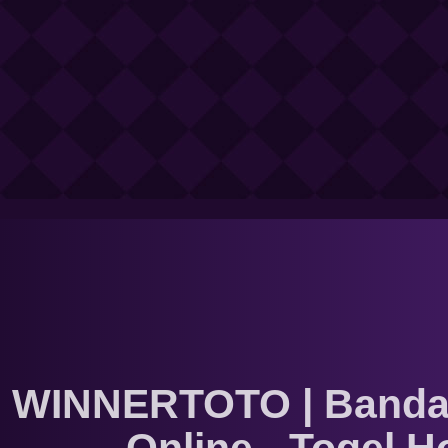
WINNERTOTO | Bandar 