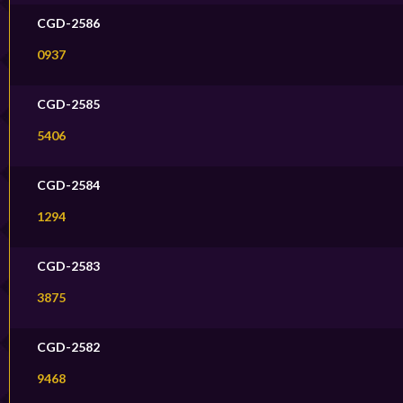
CGD-2586
0937
CGD-2585
5406
CGD-2584
1294
CGD-2583
3875
CGD-2582
9468