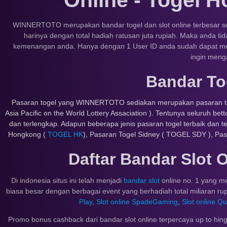
Online - Togel H
WINNERTOTO merupakan bandar togel dan slot online terbesar serta 
harinya dengan total hadiah ratusan juta rupiah. Maka anda t
kemenangan anda. Hanya dengan 1 User ID anda sudah dapat mema
ingin menga
Bandar To
Pasaran togel yang WINNERTOTO sediakan merupakan pasaran togel r
Asia Pacific on the World Lottery Assaciation ). Tentunya seluru
dan terlengkap. Adapun beberapa jenis pasaran togel terbaik dan 
Hongkong (
TOGEL HK
), Pasaran Togel Sidney ( TOGEL SDY ), Pas
Daftar Bandar Slot
Di indonesia situs ini telah menjadi
bandar slot
online no. 1 yang m
biasa besar dengan berbagai event yang berhadiah total miliaran rupi
Play
,
Slot online SpadeGaming
,
Slot online 
Promo bonus cashback dari bandar slot online terpercaya up to hing