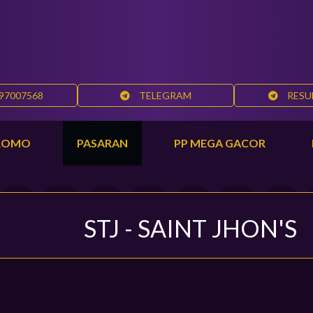
97007568
TELEGRAM
RESU
ROMO
PASARAN
PP MEGA GACOR
CEK REK 
STJ - SAINT JHON'S