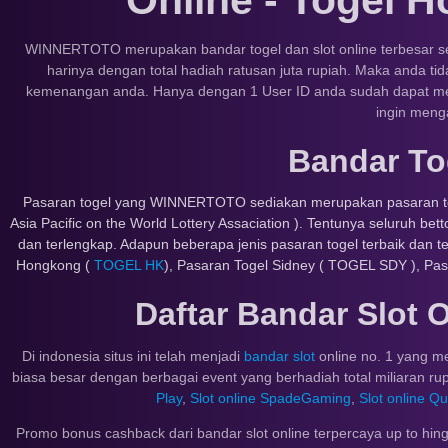
Online - Togel H
WINNERTOTO merupakan bandar togel dan slot online terbesar serta 
harinya dengan total hadiah ratusan juta rupiah. Maka anda t
kemenangan anda. Hanya dengan 1 User ID anda sudah dapat mema
ingin menga
Bandar To
Pasaran togel yang WINNERTOTO sediakan merupakan pasaran togel r
Asia Pacific on the World Lottery Assaciation ). Tentunya seluru
dan terlengkap. Adapun beberapa jenis pasaran togel terbaik dan 
Hongkong (
TOGEL HK
), Pasaran Togel Sidney ( TOGEL SDY ), Pas
Daftar Bandar Slot
Di indonesia situs ini telah menjadi
bandar slot
online no. 1 yang m
biasa besar dengan berbagai event yang berhadiah total miliaran rupi
Play
,
Slot online SpadeGaming
,
Slot online 
Promo bonus cashback dari bandar slot online terpercaya up to hing