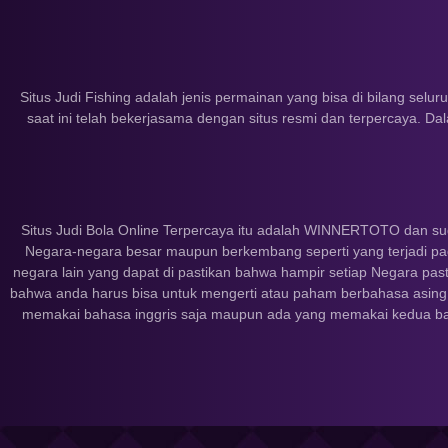
Situs Judi Fishing adalah jenis permainan yang bisa di bilang se
saat ini telah bekerjasama dengan situs resmi dan terpercaya. Dal
Situs Judi Bola Online Terpercaya itu adalah WINNERTOTO dan sud
Negara-negara besar maupun berkembang seperti yang terjadi pad
negara lain yang dapat di pastikan bahwa hampir setiap Negara pasti
bahwa anda harus bisa untuk mengerti atau paham berbahasa asing 
memakai bahasa inggris saja maupun ada yang memakai kedua bah