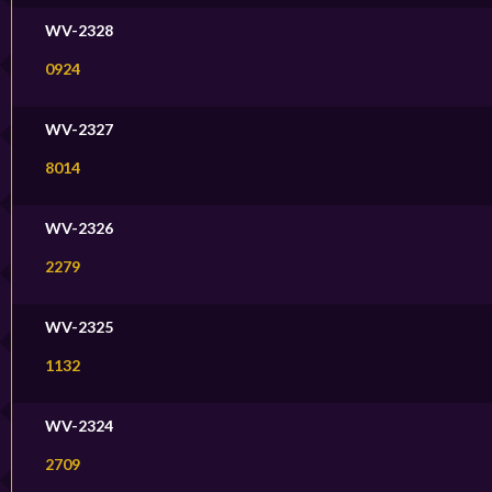
WV-2328
0924
WV-2327
8014
WV-2326
2279
WV-2325
1132
WV-2324
2709