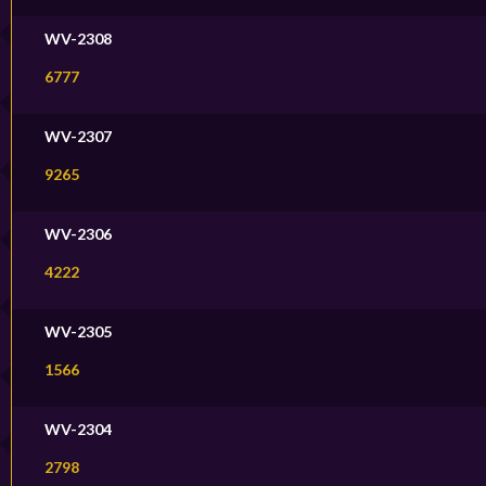
WV-2308
6777
WV-2307
9265
WV-2306
4222
WV-2305
1566
WV-2304
2798