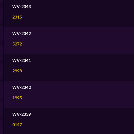
WV-2343
2315
WV-2342
5272
WV-2341
2998
WV-2340
1995
WV-2339
0147