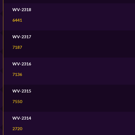
WV-2318
6441
WV-2317
7187
WV-2316
7136
WV-2315
7550
WV-2314
2720