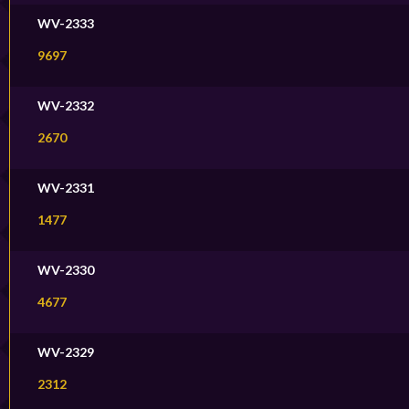
WV-2333
9697
WV-2332
2670
WV-2331
1477
WV-2330
4677
WV-2329
2312