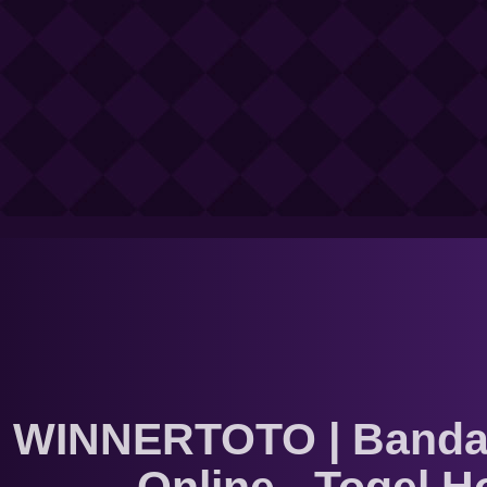
WINNERTOTO | Bandar 