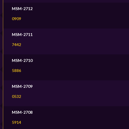
MSM-2712
0909
MSM-2711
7442
MSM-2710
5886
MSM-2709
0532
MSM-2708
5914