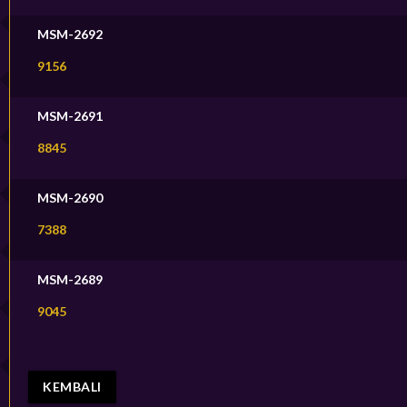
MSM-2692
9156
MSM-2691
8845
MSM-2690
7388
MSM-2689
9045
KEMBALI